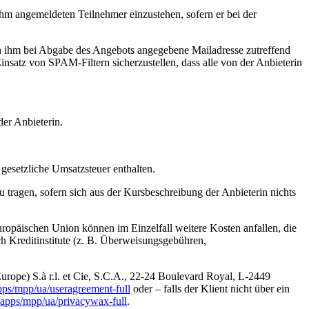
n ihm angemeldeten Teilnehmer einzustehen, sofern er bei der
von ihm bei Abgabe des Angebots angegebene Mailadresse zutreffend
insatz von SPAM-Filtern sicherzustellen, dass alle von der Anbieterin
der Anbieterin.
gesetzliche Umsatzsteuer enthalten.
 tragen, sofern sich aus der Kursbeschreibung der Anbieterin nichts
ropäischen Union können im Einzelfall weitere Kosten anfallen, die
ch Kreditinstitute (z. B. Überweisungsgebühren,
urope) S.à r.l. et Cie, S.C.A., 22-24 Boulevard Royal, L-2449
ps/mpp/ua/useragreement-full
oder – falls der Klient nicht über ein
apps/mpp/ua/privacywax-full
.