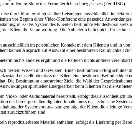
gskontrollen im Sinne des Fernunterrichtsschutzgesetzes (FernUSG).
rse durchführt, erbringt sie ihre Leistungen ausschließlich in elektro
Klienten vor Beginn einer Video-Konferenz eine passende Anwendungssoft
staltung muss das System des Klienten bestimmte Mindestvoraussetzung
t der Klient die Verantwortung. Die Anbieterin haftet nicht für techn
n ausschließlich im persönlichen Kontakt mit dem Klienten und in von 
r Klient keinen Anspruch auf Auswahl einer bestimmten Räumlichkeit zu
erin nichts anderes ergibt und die Parteien nichts anderes vereinbart h
 nach bestem Wissen und Gewissen. Einen bestimmten Erfolg schuldet di
zustand einstellt oder dass der Klient eine bestimmte Befindlichkeit er
s hat. Die Bestimmung angestrebter Ziele, die Wahl der Gesprächstheme
Auswirkungen spiritueller Energiearbeit beim Klienten hat die Anbieter
m Video- oder Audiomaterial bereitstellt, erfolgt dies ausschließlich ü
on der bereit-gestellten digitalen Inhalte muss das technische System
inhaltung der Systemvoraussetzungen trägt der Klient die alleinige Vera
ten zurückzuführen sind.
 kein reproduzierbares Material enthalten, erfolgt die Lieferung per Be