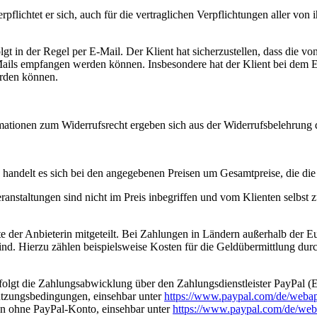
rpflichtet er sich, auch für die vertraglichen Verpflichtungen aller vo
t in der Regel per E-Mail. Der Klient hat sicherzustellen, dass die 
-Mails empfangen werden können. Insbesondere hat der Klient bei dem E
erden können.
rmationen zum Widerrufsrecht ergeben sich aus der Widerrufsbelehrung 
 handelt es sich bei den angegebenen Preisen um Gesamtpreise, die die 
staltungen sind nicht im Preis inbegriffen und vom Klienten selbst zu
der Anbieterin mitgeteilt. Bei Zahlungen in Ländern außerhalb der Eu
 sind. Hierzu zählen beispielsweise Kosten für die Geldübermittlung dur
olgt die Zahlungsabwicklung über den Zahlungsdienstleister PayPal (E
tzungsbedingungen, einsehbar unter
https://www.paypal.com/de/webap
en ohne PayPal-Konto, einsehbar unter
https://www.paypal.com/de/web