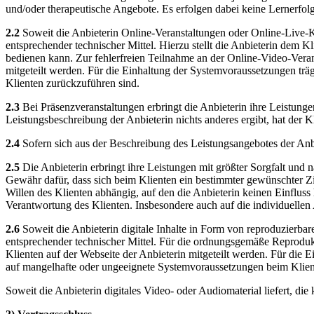
und/oder therapeutische Angebote. Es erfolgen dabei keine Lernerfol
2.2
Soweit die Anbieterin Online-Veranstaltungen oder Online-Live-Ku
entsprechender technischer Mittel. Hierzu stellt die Anbieterin dem 
bedienen kann. Zur fehlerfreien Teilnahme an der Online-Video-Veran
mitgeteilt werden. Für die Einhaltung der Systemvoraussetzungen träg
Klienten zurückzuführen sind.
2.3
Bei Präsenzveranstaltungen erbringt die Anbieterin ihre Leistunge
Leistungsbeschreibung der Anbieterin nichts anderes ergibt, hat de
2.4
Sofern sich aus der Beschreibung des Leistungsangebotes der Anbiet
2.5
Die Anbieterin erbringt ihre Leistungen mit größter Sorgfalt und
Gewähr dafür, dass sich beim Klienten ein bestimmter gewünschter Ziel
Willen des Klienten abhängig, auf den die Anbieterin keinen Einflus
Verantwortung des Klienten. Insbesondere auch auf die individuellen 
2.6
Soweit die Anbieterin digitale Inhalte in Form von reproduzierbare
entsprechender technischer Mittel. Für die ordnungsgemäße Reprodukti
Klienten auf der Webseite der Anbieterin mitgeteilt werden. Für die E
auf mangelhafte oder ungeeignete Systemvoraussetzungen beim Klien
Soweit die Anbieterin digitales Video- oder Audiomaterial liefert, die