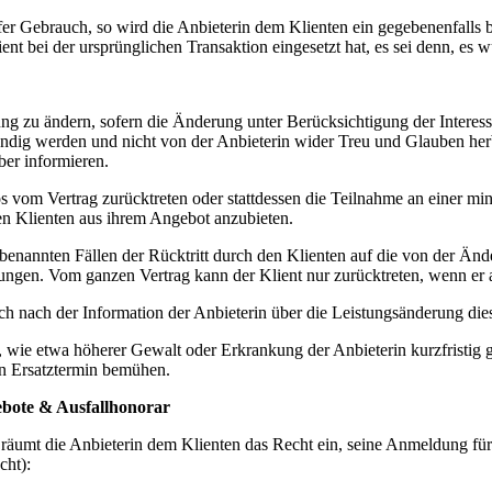
r Gebrauch, so wird die Anbieterin dem Klienten ein gegebenenfalls be
ent bei der ursprünglichen Transaktion eingesetzt hat, es sei denn, es 
tung zu ändern, sofern die Änderung unter Berücksichtigung der Interes
ndig werden und nicht von der Anbieterin wider Treu und Glauben herb
ber informieren.
s vom Vertrag zurücktreten oder stattdessen die Teilnahme an einer mi
den Klienten aus ihrem Angebot anzubieten.
enannten Fällen der Rücktritt durch den Klienten auf die von der Änder
kungen. Vom ganzen Vertrag kann der Klient nur zurücktreten, wenn er a
ch nach der Information der Anbieterin über die Leistungsänderung di
, wie etwa höherer Gewalt oder Erkrankung der Anbieterin kurzfristig ge
en Ersatztermin bemühen.
gebote & Ausfallhonorar
räumt die Anbieterin dem Klienten das Recht ein, seine Anmeldung fü
cht):