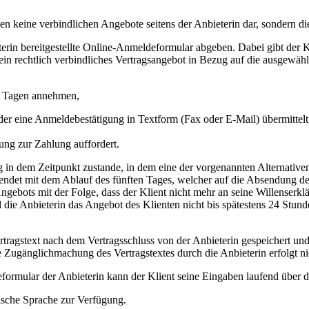
len keine verbindlichen Angebote seitens der Anbieterin dar, sondern 
erin bereitgestellte Online-Anmeldeformular abgeben. Dabei gibt der 
ein rechtlich verbindliches Vertragsangebot in Bezug auf die ausgewäh
f Tagen annehmen,
oder eine Anmeldebestätigung in Textform (Fax oder E-Mail) übermitte
ung zur Zahlung auffordert.
 in dem Zeitpunkt zustande, in dem eine der vorgenannten Alternativen
ndet mit dem Ablauf des fünften Tages, welcher auf die Absendung de
Angebots mit der Folge, dass der Klient nicht mehr an seine Willenserkl
die Anbieterin das Angebot des Klienten nicht bis spätestens 24 Stun
rtragstext nach dem Vertragsschluss von der Anbieterin gespeichert u
e Zugänglichmachung des Vertragstextes durch die Anbieterin erfolgt ni
rmular der Anbieterin kann der Klient seine Eingaben laufend über di
ische Sprache zur Verfügung.