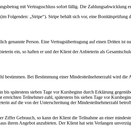
ngsbetrag mit Vertragsschluss sofort fällig. Die Zahlungsabwicklung e
im Folgenden: „Stripe“). Stripe behält sich vor, eine Bonitätsprüfung
lich genannte Person. Eine Vertragsübertragung auf einen Dritten ist 
ieterin ein, so haften er und der Klient der Anbieterin als Gesamtschul
ahl bestimmen. Bei Bestimmung einer Mindestteilnehmerzahl wird die 
in bis spätestens sieben Tage vor Kursbeginn durch Erklärung gegenüb
cht erreichten Teilnehmer-zahl, spätestens bis sieben Tage vor Kursbeg
ieterin auf die von der Unterschreitung der Mindesteilnehmerzahl betroff
r Ziffer Gebrauch, so kann der Klient die Teilnahme an einer mindest
en aus ihrem Angebot anzubieten. Der Klient hat sein Verlangen unverzü