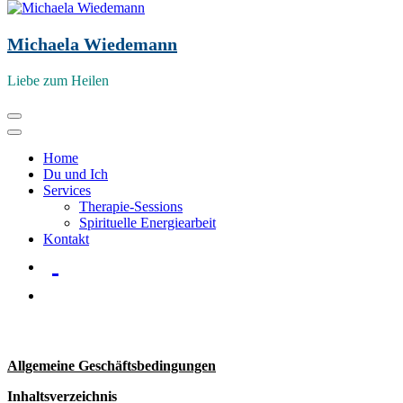
Michaela Wiedemann
Liebe zum Heilen
Zum
Start
AGB
Inhalt
springen
Home
Du und Ich
AGB
Services
Therapie-Sessions
Spirituelle Energiearbeit
Kontakt
Allgemeine Geschäftsbedingungen
Inhaltsverzeichnis