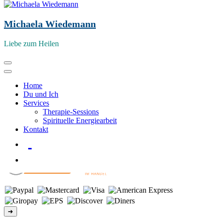
Michaela Wiedemann
Liebe zum Heilen
Zum
Start
Shine your light
Inhalt
springen
Home
Du und Ich
Shine your light
Services
Therapie-Sessions
© Copyright 2026 - alle Rechte vorbehalten
Spirituelle Energiearbeit
Newsletter
|
Instagram
Kontakt
Impressum
|
Datenschutzerklärung
|
AGB
|
Widerrufsbelehrung
➜